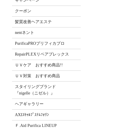
キャンペーン
クーポン
髪質改善ヘアエステ
nentネント
PurificaPROプリフィカプロ
RepairPLEXリペアプレックス
ＵＶケア おすすめ商品!!
ＵＶ対策 おすすめ商品
スタイリングブランド
『nigelle（ニゼル）』
ヘアギャラリー
AXIｽｷｬﾙﾌﾟｽﾃﾑﾌｫﾘﾝ
Ｆ.Aid Purifica LINEUP