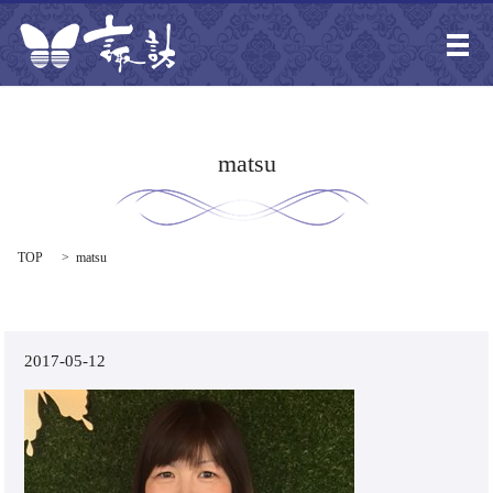
メ
matsu
TOP
matsu
2017-05-12