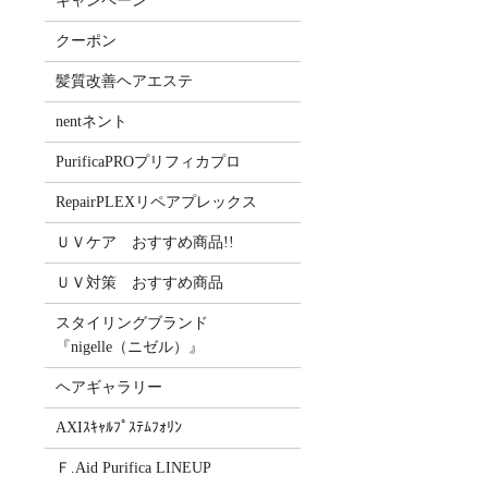
キャンペーン
クーポン
髪質改善ヘアエステ
nentネント
PurificaPROプリフィカプロ
RepairPLEXリペアプレックス
ＵＶケア おすすめ商品!!
ＵＶ対策 おすすめ商品
スタイリングブランド
『nigelle（ニゼル）』
ヘアギャラリー
AXIｽｷｬﾙﾌﾟｽﾃﾑﾌｫﾘﾝ
Ｆ.Aid Purifica LINEUP