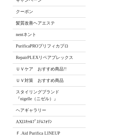
キャンペーン
クーポン
髪質改善ヘアエステ
nentネント
PurificaPROプリフィカプロ
RepairPLEXリペアプレックス
ＵＶケア おすすめ商品!!
ＵＶ対策 おすすめ商品
スタイリングブランド
『nigelle（ニゼル）』
ヘアギャラリー
AXIｽｷｬﾙﾌﾟｽﾃﾑﾌｫﾘﾝ
Ｆ.Aid Purifica LINEUP