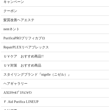
キャンペーン
クーポン
髪質改善ヘアエステ
nentネント
PurificaPROプリフィカプロ
RepairPLEXリペアプレックス
ＵＶケア おすすめ商品!!
ＵＶ対策 おすすめ商品
スタイリングブランド『nigelle（ニゼル）』
ヘアギャラリー
AXIｽｷｬﾙﾌﾟｽﾃﾑﾌｫﾘﾝ
Ｆ.Aid Purifica LINEUP