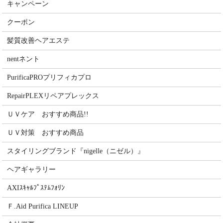
キャンペーン
クーポン
髪質改善ヘアエステ
nentネント
PurificaPROプリフィカプロ
RepairPLEXリペアプレックス
ＵＶケア おすすめ商品!!
ＵＶ対策 おすすめ商品
スタイリングブランド『nigelle（ニゼル）』
ヘアギャラリー
AXIｽｷｬﾙﾌﾟｽﾃﾑﾌｫﾘﾝ
Ｆ.Aid Purifica LINEUP