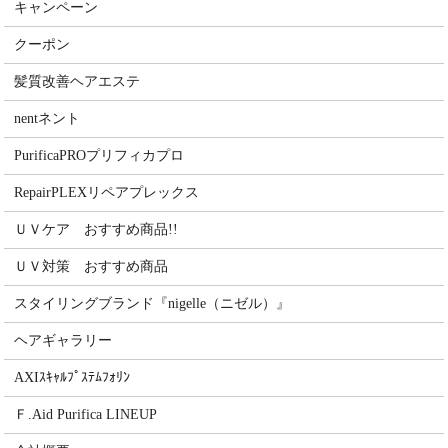
キャンペーン
クーポン
髪質改善ヘアエステ
nentネント
PurificaPROプリフィカプロ
RepairPLEXリペアプレックス
ＵＶケア おすすめ商品!!
ＵＶ対策 おすすめ商品
スタイリングブランド『nigelle（ニゼル）』
ヘアギャラリー
AXIｽｷｬﾙﾌﾟｽﾃﾑﾌｫﾘﾝ
Ｆ.Aid Purifica LINEUP