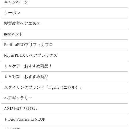
キャンペーン
クーポン
髪質改善ヘアエステ
nentネント
PurificaPROプリフィカプロ
RepairPLEXリペアプレックス
ＵＶケア おすすめ商品!!
ＵＶ対策 おすすめ商品
スタイリングブランド『nigelle（ニゼル）』
ヘアギャラリー
AXIｽｷｬﾙﾌﾟｽﾃﾑﾌｫﾘﾝ
Ｆ.Aid Purifica LINEUP