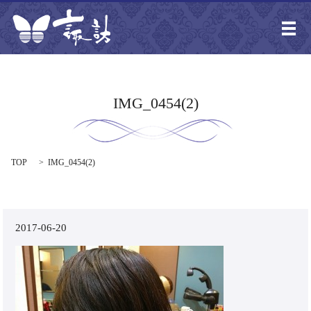
メ
IMG_0454(2)
TOP
IMG_0454(2)
2017-06-20