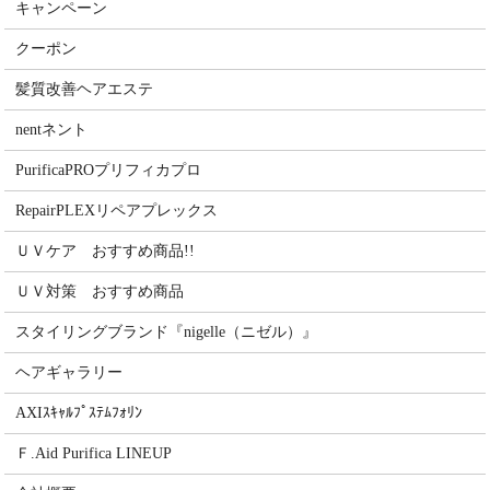
キャンペーン
クーポン
髪質改善ヘアエステ
nentネント
PurificaPROプリフィカプロ
RepairPLEXリペアプレックス
ＵＶケア おすすめ商品!!
ＵＶ対策 おすすめ商品
スタイリングブランド『nigelle（ニゼル）』
ヘアギャラリー
AXIｽｷｬﾙﾌﾟｽﾃﾑﾌｫﾘﾝ
Ｆ.Aid Purifica LINEUP