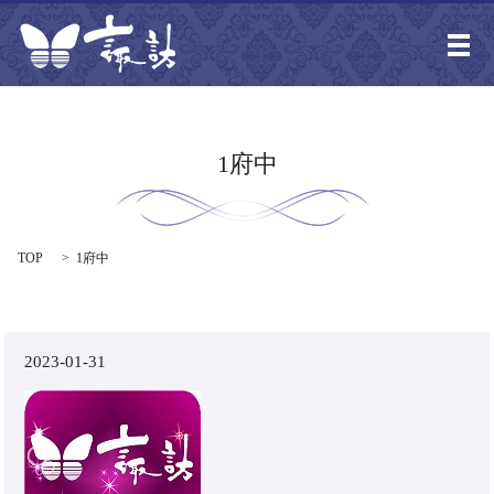
メ
1府中
TOP
1府中
2023-01-31