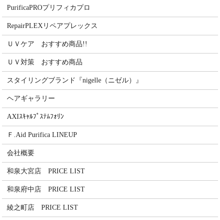
PurificaPROプリフィカプロ
RepairPLEXリペアプレックス
ＵＶケア おすすめ商品!!
ＵＶ対策 おすすめ商品
スタイリングブランド『nigelle（ニゼル）』
ヘアギャラリー
AXIｽｷｬﾙﾌﾟｽﾃﾑﾌｫﾘﾝ
Ｆ.Aid Purifica LINEUP
会社概要
和泉大宮店 PRICE LIST
和泉府中店 PRICE LIST
綾之町店 PRICE LIST