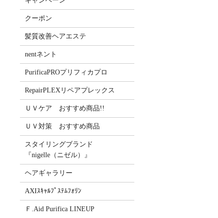
キャンペーン
クーポン
髪質改善ヘアエステ
nentネント
PurificaPROプリフィカプロ
RepairPLEXリペアプレックス
ＵＶケア おすすめ商品!!
ＵＶ対策 おすすめ商品
スタイリングブランド
『nigelle（ニゼル）』
ヘアギャラリー
AXIｽｷｬﾙﾌﾟｽﾃﾑﾌｫﾘﾝ
Ｆ.Aid Purifica LINEUP