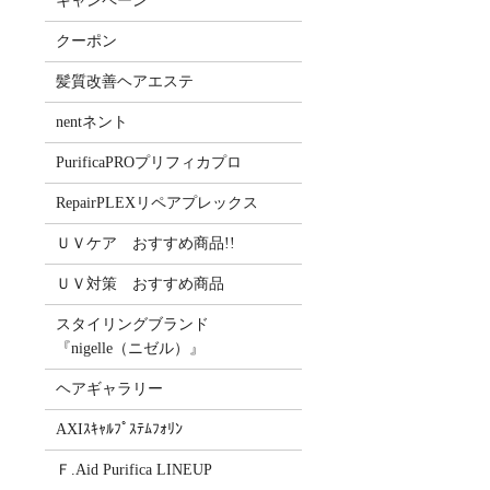
キャンペーン
クーポン
髪質改善ヘアエステ
nentネント
PurificaPROプリフィカプロ
RepairPLEXリペアプレックス
ＵＶケア おすすめ商品!!
ＵＶ対策 おすすめ商品
スタイリングブランド
『nigelle（ニゼル）』
ヘアギャラリー
AXIｽｷｬﾙﾌﾟｽﾃﾑﾌｫﾘﾝ
Ｆ.Aid Purifica LINEUP