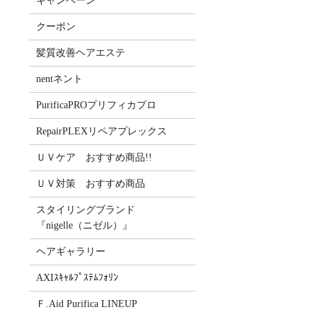
キャンペーン
クーポン
髪質改善ヘアエステ
nentネント
PurificaPROプリフィカプロ
RepairPLEXリペアプレックス
ＵＶケア おすすめ商品!!
ＵＶ対策 おすすめ商品
スタイリングブランド
『nigelle（ニゼル）』
ヘアギャラリー
AXIｽｷｬﾙﾌﾟｽﾃﾑﾌｫﾘﾝ
Ｆ.Aid Purifica LINEUP