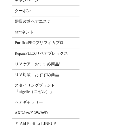
キャンペーン
クーポン
髪質改善ヘアエステ
nentネント
PurificaPROプリフィカプロ
RepairPLEXリペアプレックス
ＵＶケア おすすめ商品!!
ＵＶ対策 おすすめ商品
スタイリングブランド
『nigelle（ニゼル）』
ヘアギャラリー
AXIｽｷｬﾙﾌﾟｽﾃﾑﾌｫﾘﾝ
Ｆ.Aid Purifica LINEUP